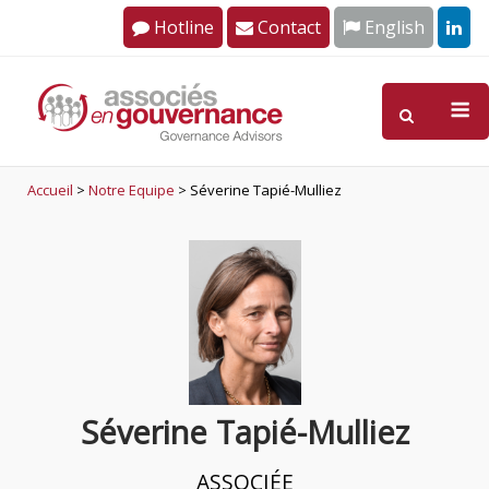
Skip
Hotline
Contact
English
to
content
M
Accueil
>
Notre Equipe
>
Séverine Tapié-Mulliez
Séverine Tapié-Mulliez
ASSOCIÉE