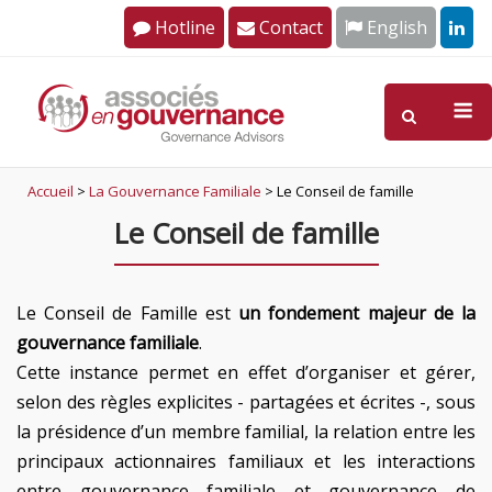
Skip
Hotline
Contact
English
to
content
M
Accueil
>
La Gouvernance Familiale
>
Le Conseil de famille
Le Conseil de famille
Le Conseil de Famille est
un fondement majeur de la
gouvernance familiale
.
Cette instance permet en effet d’organiser et gérer,
selon des règles explicites - partagées et écrites -, sous
la présidence d’un membre familial, la relation entre les
principaux actionnaires familiaux et les interactions
entre gouvernance familiale et gouvernance de