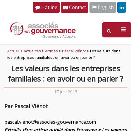
Skip
Hotline
Contact
English
to
content
M
Accueil
>
Actualités
>
Articles
>
Pascal Viénot
>
Les valeurs dans
les entreprises familiales : en avoir ou en parler ?
Les valeurs dans les entreprises
familiales : en avoir ou en parler ?
17 juin 2013
Par Pascal Viénot
pascal.vienot@associes-gouvernance.com
Extraits d’un article publié dans l’ouvrage « Les valeurs