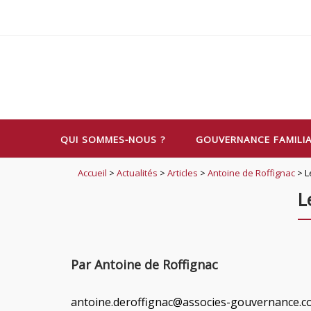
Skip
to
content
QUI SOMMES-NOUS ?
GOUVERNANCE FAMILI
Accueil
>
Actualités
>
Articles
>
Antoine de Roffignac
>
L
L
Par Antoine de Roffignac
antoine.deroffignac@associes-gouvernance.