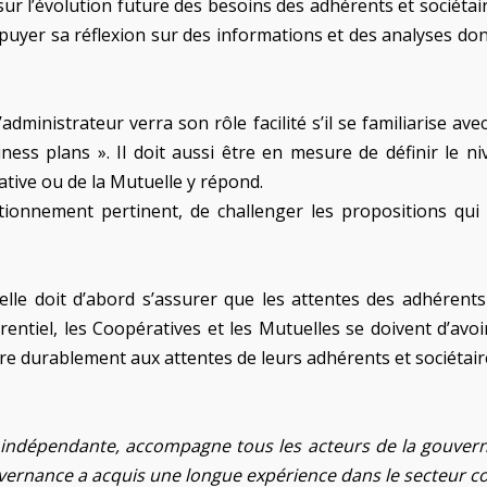
 sur l’évolution future des besoins des adhérents et sociéta
puyer sa réflexion sur des informations et des analyses dont 
administrateur verra son rôle facilité s’il se familiarise ave
ness plans ». Il doit aussi être en mesure de définir le n
ative ou de la Mutuelle y répond.
nnement pertinent, de challenger les propositions qui lu
le doit d’abord s’assurer que les attentes des adhérents 
tiel, les Coopératives et les Mutuelles se doivent d’avoir 
dre durablement aux attentes de leurs adhérents et sociétai
 indépendante, accompagne tous les acteurs de la gouverna
ouvernance a acquis une longue expérience dans le secteur co